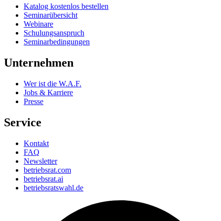
Katalog kostenlos bestellen
Seminarübersicht
Webinare
Schulungsanspruch
Seminarbedingungen
Unternehmen
Wer ist die W.A.F.
Jobs & Karriere
Presse
Service
Kontakt
FAQ
Newsletter
betriebsrat.com
betriebsrat.ai
betriebsratswahl.de