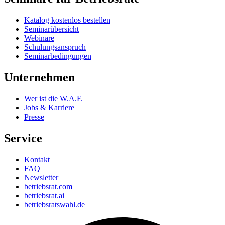
Katalog kostenlos bestellen
Seminarübersicht
Webinare
Schulungsanspruch
Seminarbedingungen
Unternehmen
Wer ist die W.A.F.
Jobs & Karriere
Presse
Service
Kontakt
FAQ
Newsletter
betriebsrat.com
betriebsrat.ai
betriebsratswahl.de