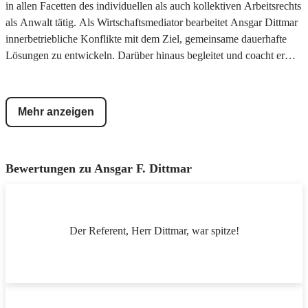
in allen Facetten des individuellen als auch kollektiven Arbeitsrechts
als Anwalt tätig. Als Wirtschaftsmediator bearbeitet Ansgar Dittmar
innerbetriebliche Konflikte mit dem Ziel, gemeinsame dauerhafte
Lösungen zu entwickeln. Darüber hinaus begleitet und coacht er
Verhandlungsteams bei Tarif- und Sozialplanverhandlungen.
Betriebsräte schult und berät er betriebsverfassungsrechtlich
überdies begleitet er sie im Beschlussverfahren sowie vor der
Mehr anzeigen
Einigungsstelle. Für die W.A.F. ist er Referent für Arbeits- und
Betriebsverfassungsrecht sowohl in Präsenz-Seminaren als auch in
Webinaren tätig. Ferner hat er einen Lehrauftrag für kollektives
Bewertungen zu
Ansgar F. Dittmar
Arbeitsrecht an der Hochschule Fulda und referiert für die
University of Labour in Frankfurt am Main. Er veröffentlicht
regelmäßig in arbeitsrechtlichen Fachzeitschriften.
Der Referent, Herr Dittmar, war spitze!