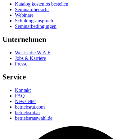
Katalog kostenlos bestellen
Seminarübersicht
Webinare
Schulungsanspruch
Seminarbedingungen
Unternehmen
Wer ist die W.A.F.
Jobs & Karriere
Presse
Service
Kontakt
FAQ
Newsletter
betriebsrat.com
betriebsrat.ai
betriebsratswahl.de