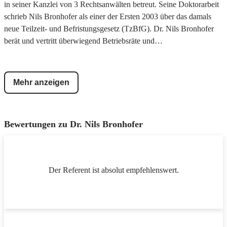
in seiner Kanzlei von 3 Rechtsanwälten betreut. Seine Doktorarbeit
schrieb Nils Bronhofer als einer der Ersten 2003 über das damals
neue Teilzeit- und Befristungsgesetz (TzBfG). Dr. Nils Bronhofer
berät und vertritt überwiegend Betriebsräte und
Gesamtbetriebsratsgremien bei der Verhandlung von Sozialplänen
Interessenausgleichen sowie in Einigungsstellen. Bundesweit und
engagiert. Nils Bronhofer ist verheiratet und hat 3 Kinder.
Mehr anzeigen
Bewertungen zu
Dr. Nils Bronhofer
Der Referent ist absolut empfehlenswert.