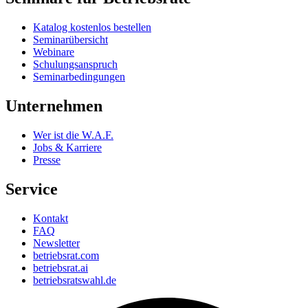
Katalog kostenlos bestellen
Seminarübersicht
Webinare
Schulungsanspruch
Seminarbedingungen
Unternehmen
Wer ist die W.A.F.
Jobs & Karriere
Presse
Service
Kontakt
FAQ
Newsletter
betriebsrat.com
betriebsrat.ai
betriebsratswahl.de