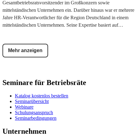
Gesamtbetriebsratsvorsitzender im Großkonzern sowie
mittelständischen Unternehmen ein. Darüber hinaus war er mehrere
Jahre HR-Verantwortlicher für die Region Deutschland in einem
mittelständischen Unternehmen. Seine Expertise basiert auf
Ausbildungen zum Personalfachkaufmann, zertifizierten Coach und
Mediator sowie einem Masterabschluss in Business Coaching und
Change-Management. Er war langjähriges Mitglied der Tarif- und
Mehr anzeigen
Hintergrundkommission der IG Metall Baden-Württemberg und ist
ehrenamtlicher Arbeitsrichter am Arbeitsgericht Stuttgart sowie Co-
Autor diverser Fachbücher.
Seminare für Betriebsräte
Katalog kostenlos bestellen
Seminarübersicht
Webinare
Schulungsanspruch
Seminarbedingungen
Unternehmen