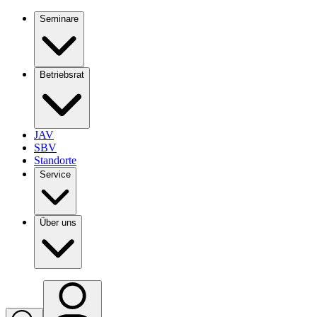
Seminare
Betriebsrat
JAV
SBV
Standorte
Service
Über uns