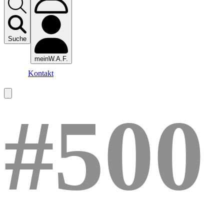
Suche
meinW.A.F.
Kontakt
#500