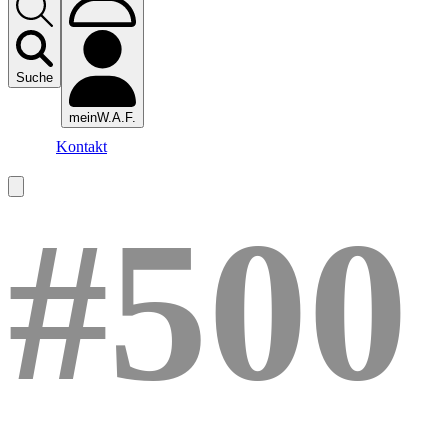
Suche
meinW.A.F.
Kontakt
#500