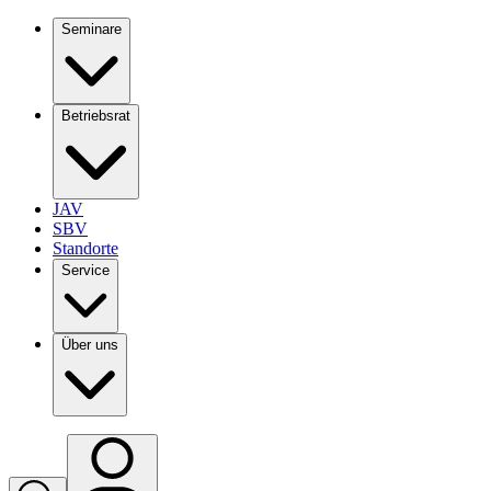
Seminare
Betriebsrat
JAV
SBV
Standorte
Service
Über uns