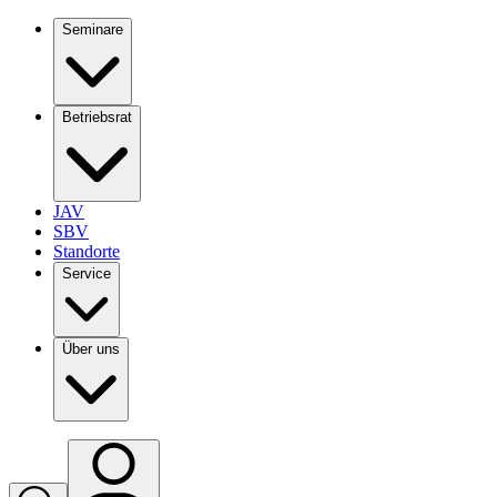
Seminare
Betriebsrat
JAV
SBV
Standorte
Service
Über uns