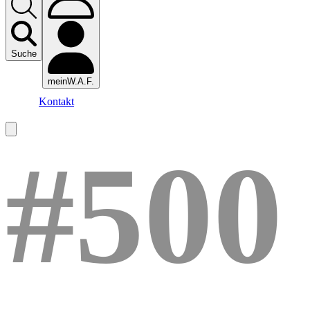
Suche
meinW.A.F.
Kontakt
#500