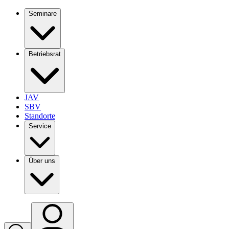
Seminare
Betriebsrat
JAV
SBV
Standorte
Service
Über uns