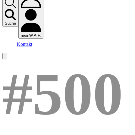
Suche
meinW.A.F.
Kontakt
#500