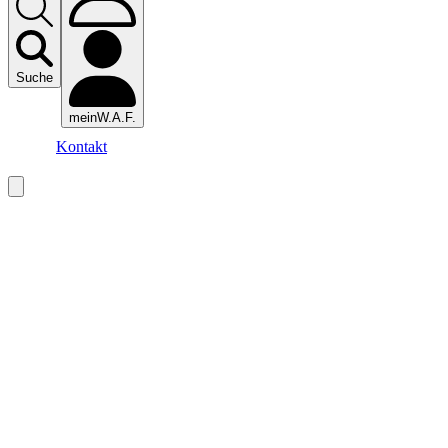
Suche
meinW.A.F.
Kontakt