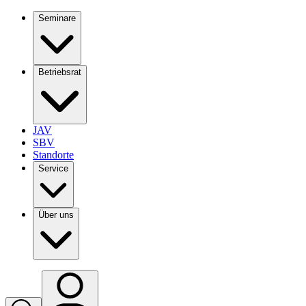
Seminare
Betriebsrat
JAV
SBV
Standorte
Service
Über uns